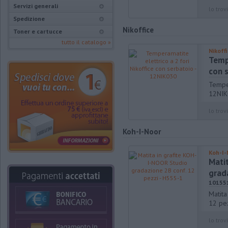
Servizi generali
lo trovi
Spedizione
Nikoffice
Toner e cartucce
tutto il catalogo »
Nikoff
Tempe
con 
Temper
12NI
lo trovi
Koh-I-Noor
Koh-I-
Mati
grad
10155
Matita
12 pe
lo trovi