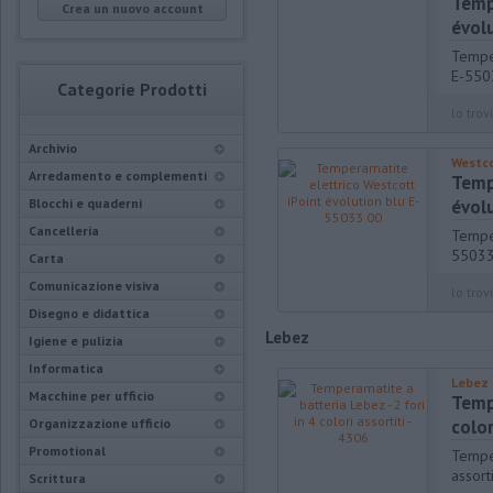
Temp
Crea un nuovo account
évol
Temper
E-550
Categorie Prodotti
lo trovi
Archivio
Westc
Arredamento e complementi
Temp
Blocchi e quaderni
évol
Cancelleria
Temper
55033
Carta
Comunicazione visiva
lo trovi
Disegno e didattica
Lebez
Igiene e pulizia
Informatica
Lebez
Macchine per ufficio
Tempe
Organizzazione ufficio
color
Promotional
Temper
assort
Scrittura