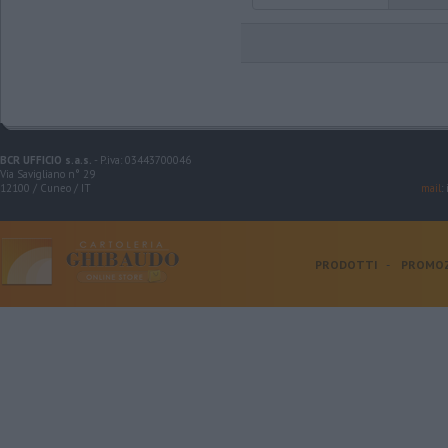
BCR UFFICIO s.a.s.
- P.iva: 03443700046
Via Savigliano n° 29
12100 / Cuneo / IT
mail
:
PRODOTTI
-
PROMOZ