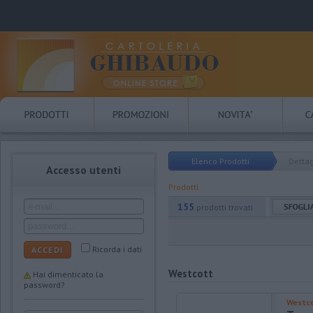
Elenco Prodotti
Dettag
Accesso utenti
Prodotti
155
prodotti trovati
Ricorda i dati
ACCEDI
Westcott
Hai dimenticato la
password?
Westc