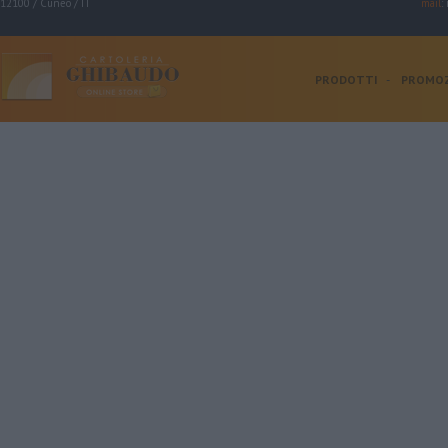
12100 / Cuneo / IT
mail
:
PRODOTTI
-
PROMOZ