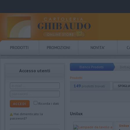
Elenco Prodotti
Dettag
Accesso utenti
Prodotti
149
prodotti trovati
Ricorda i dati
ACCEDI
Unilux
Hai dimenticato la
password?
Unilux