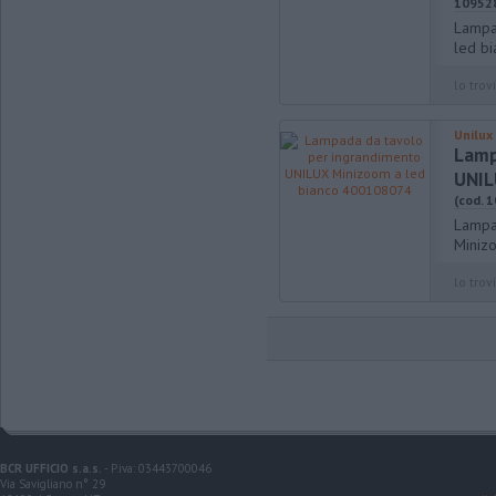
10952
Lampa
led b
lo trovi
Unilux
Lamp
UNIL
(cod. 
Lampa
Miniz
lo trovi
BCR UFFICIO s.a.s.
- P.iva: 03443700046
Via Savigliano n° 29