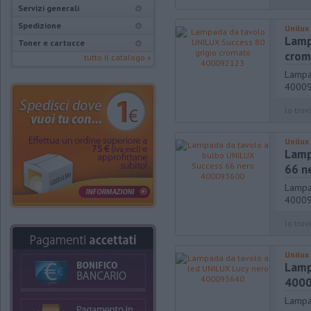
Servizi generali
Spedizione
Unilux
Lamp
Toner e cartucce
crom
tutto il catalogo »
Lampa
4000
lo trovi
Unilux
Lamp
66 n
Lampa
4000
lo trovi
Unilux
Lamp
400
Lampa