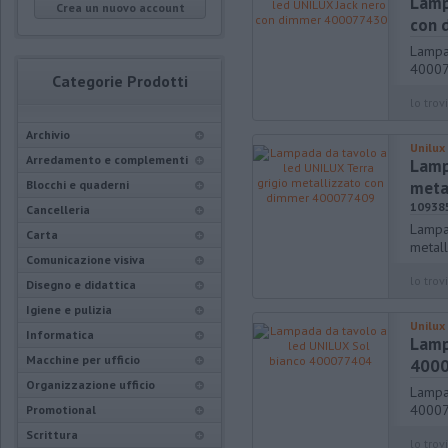
Lamp
Crea un nuovo account
con 
Lampa
4000
Categorie Prodotti
lo trovi
Archivio
Unilux
Arredamento e complementi
Lamp
Blocchi e quaderni
meta
10938
Cancelleria
Lampa
Carta
metal
Comunicazione visiva
lo trovi
Disegno e didattica
Igiene e pulizia
Unilux
Informatica
Lamp
Macchine per ufficio
400
Organizzazione ufficio
Lampa
4000
Promotional
Scrittura
lo trovi