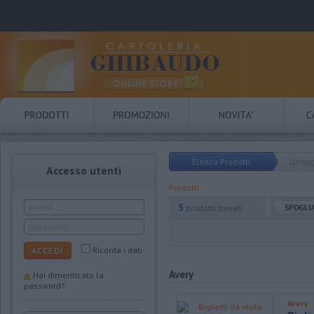
Elenco Prodotti
Dettag
Accesso utenti
Prodotti
5
prodotti trovati
Ricorda i dati
ACCEDI
Avery
Hai dimenticato la
password?
Avery