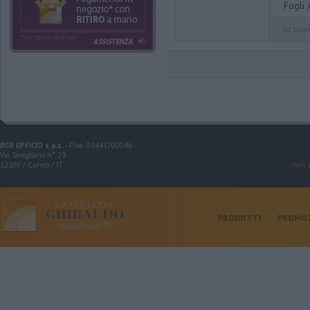
Fogli 
lo trovi
BCR UFFICIO s.a.s.
- P.iva: 03443700046
Via Savigliano n° 29
12100 / Cuneo / IT
mail
:
PRODOTTI
-
PROMOZ