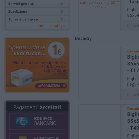
- las
Servizi generali
Biglie
Spedizione
85x54 
Toner e cartucce
tutto il catalogo »
lo trovi
Decadry
Decad
Bigli
85x54
- T1
Biglie
Fogli 
lo trovi
Decad
Bigli
85x54
- T4
Biglie