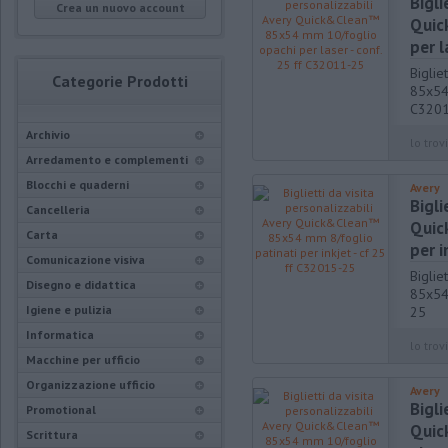
Bigli
Crea un nuovo account
Quic
per l
Biglie
Categorie Prodotti
85x54 
C320
Archivio
lo trovi
Arredamento e complementi
Blocchi e quaderni
Avery
Bigli
Cancelleria
Quic
Carta
per i
Comunicazione visiva
Biglie
Disegno e didattica
85x54 
Igiene e pulizia
25
Informatica
lo trovi
Macchine per ufficio
Organizzazione ufficio
Avery
Bigli
Promotional
Quic
Scrittura