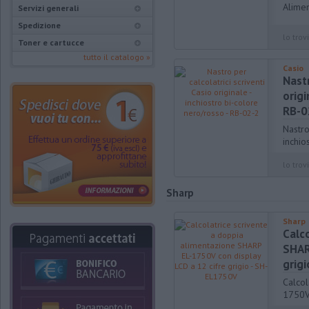
Alimen
Servizi generali
Spedizione
lo trovi
Toner e cartucce
tutto il catalogo »
Casio
Nastr
origi
RB-0
Nastro
inchio
lo trovi
Sharp
Sharp
Calc
SHAR
grig
Calcol
1750V 