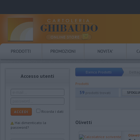
Elenco Prodotti
Dettag
Accesso utenti
Prodotti
59
prodotti trovati
Ricorda i dati
ACCEDI
Olivetti
Hai dimenticato la
password?
Olivet