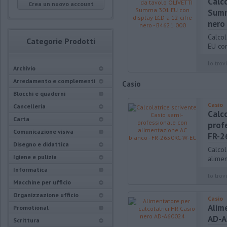
Calc
Crea un nuovo account
Summ
nero
Calco
Categorie Prodotti
EU con
lo trovi
Archivio
Arredamento e complementi
Casio
Blocchi e quaderni
Casio
Cancelleria
Calco
Carta
prof
Comunicazione visiva
FR-2
Disegno e didattica
Calcol
Igiene e pulizia
alime
Informatica
lo trovi
Macchine per ufficio
Organizzazione ufficio
Casio
Alime
Promotional
AD-
Scrittura