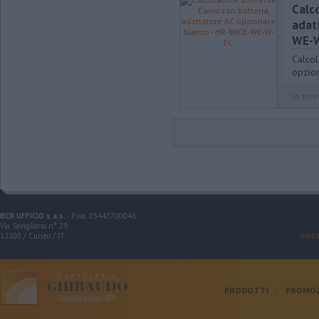
Calco
adat
WE-
Calcol
opzio
lo trovi
BCR UFFICIO s.a.s.
- P.iva: 03443700046
Via Savigliano n° 29
12100 / Cuneo / IT
mail
:
PRODOTTI
-
PROMOZ