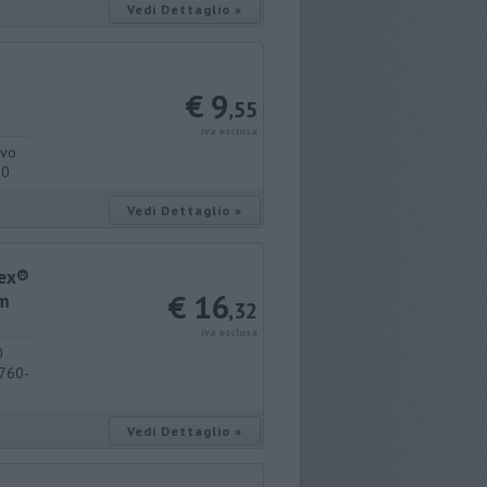
Vedi Dettaglio »
€ 9
,55
iva esclusa
ivo
00
Vedi Dettaglio »
lex®
€ 16
3m
,32
iva esclusa
0
0760-
Vedi Dettaglio »