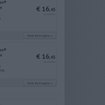
lex®
€ 16
3m
,45
iva esclusa
0
Vedi Dettaglio »
lex®
€ 16
3m
,45
iva esclusa
0
098-
Vedi Dettaglio »