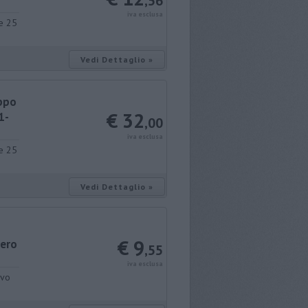
,56
iva esclusa
le 25
Vedi Dettaglio »
appo
€ 32
1-
,00
iva esclusa
le 25
Vedi Dettaglio »
€ 9
nero
,55
iva esclusa
ivo