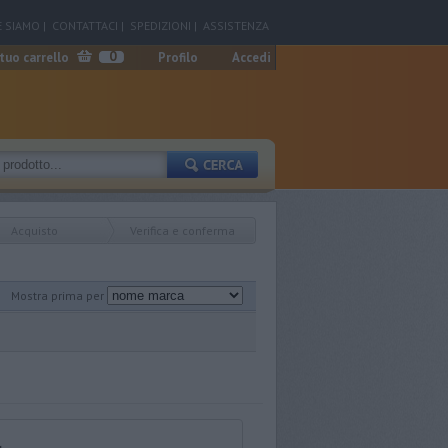
 SIAMO
|
CONTATTACI
|
SPEDIZIONI
|
ASSISTENZA
0
 tuo carrello
Profilo
Accedi
Acquisto
Verifica e conferma
Mostra prima per