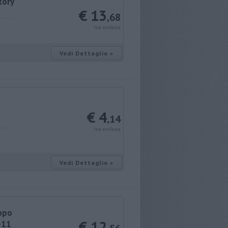
tory
€ 13
,68
iva esclusa
Vedi Dettaglio »
€ 4
,14
iva esclusa
Vedi Dettaglio »
appo
€ 12
-11