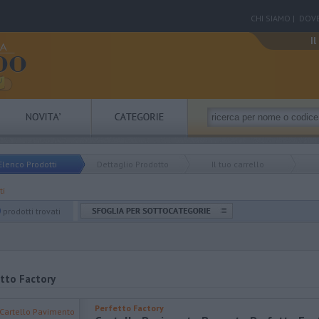
CHI SIAMO
|
DOVE
Il
Elenco Prodotti
Dettaglio Prodotto
Il tuo carrello
ti
0
prodotti trovati
tto Factory
Perfetto Factory