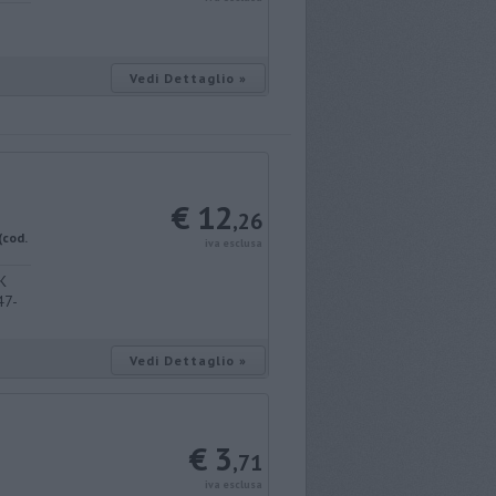
Vedi Dettaglio »
€ 12
,26
(cod.
iva esclusa
K
47-
Vedi Dettaglio »
€ 3
,71
iva esclusa