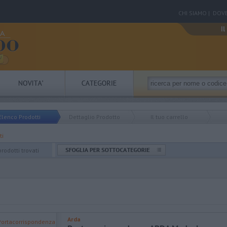
CHI SIAMO
|
DOVE
Il
Elenco Prodotti
Dettaglio Prodotto
Il tuo carrello
ti
prodotti trovati
Arda