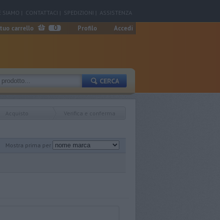
 SIAMO
|
CONTATTACI
|
SPEDIZIONI
|
ASSISTENZA
0
 tuo carrello
Profilo
Accedi
Acquisto
Verifica e conferma
Mostra prima per