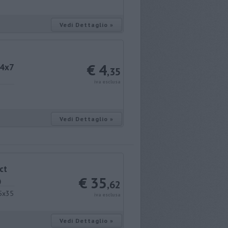
Vedi Dettaglio »
€ 4
,4x7
,35
iva esclusa
Vedi Dettaglio »
ct
€ 35
)
,62
,5x35
iva esclusa
Vedi Dettaglio »