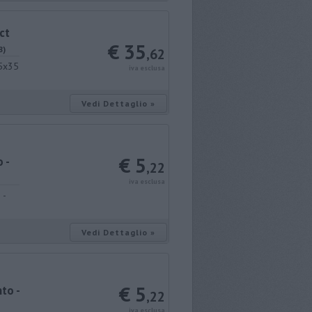
ct
€ 35
8)
,62
,5x35
iva esclusa
Vedi Dettaglio »
€ 5
 -
,22
iva esclusa
 -
Vedi Dettaglio »
€ 5
to -
,22
iva esclusa