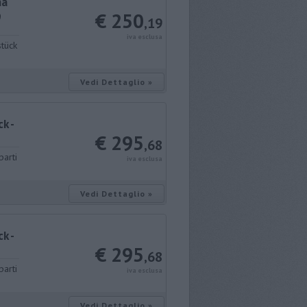
na
€ 250
9
,19
iva esclusa
stück
Vedi Dettaglio »
k -
€ 295
,68
parti
iva esclusa
Vedi Dettaglio »
k -
€ 295
,68
parti
iva esclusa
Vedi Dettaglio »