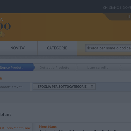
CHI SIAMO
|
DOVE
Il
Elenco Prodotti
Dettaglio Prodotto
Il tuo carrello
ti
prodotti trovati
blanc
Montblanc