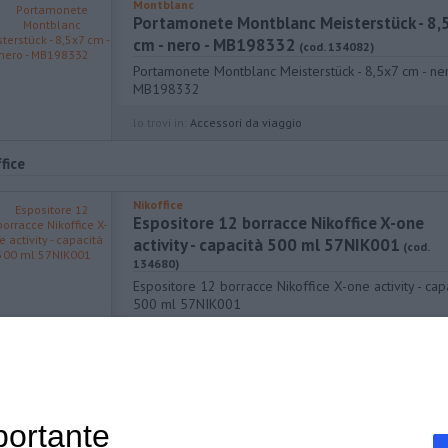
Montblanc
Portamonete Montblanc Meisterstück - 8,
cm - nero - MB198332
(cod. 134082)
Portamonete Montblanc Meisterstück - 8,5x7 cm - ner
MB198332
lo trovi in:
Accessori da viaggio
fice
Nikoffice
Espositore 12 borracce Nikoffice X-one
activity - capacità 500 ml 57NIK001
(cod.
134680)
Espositore 12 borracce Nikoffice X-one activity - cap
500 ml 57NIK001
lo trovi in:
Accessori da viaggio
portante