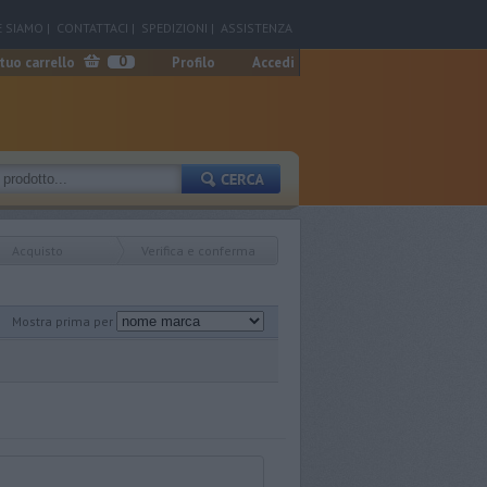
 SIAMO
|
CONTATTACI
|
SPEDIZIONI
|
ASSISTENZA
0
 tuo carrello
Profilo
Accedi
Acquisto
Verifica e conferma
Mostra prima per