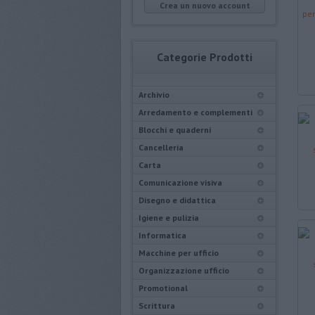
Crea un nuovo account
Categorie Prodotti
Archivio
Arredamento e complementi
Blocchi e quaderni
Cancelleria
Carta
Comunicazione visiva
Disegno e didattica
Igiene e pulizia
Informatica
Macchine per ufficio
Organizzazione ufficio
Promotional
Scrittura