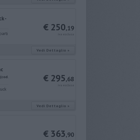
k -
€ 250
,19
parti
iva esclusa
Vedi Dettaglio »
nc
€ 295
(cod.
,68
iva esclusa
tuck
Vedi Dettaglio »
€ 363
,90