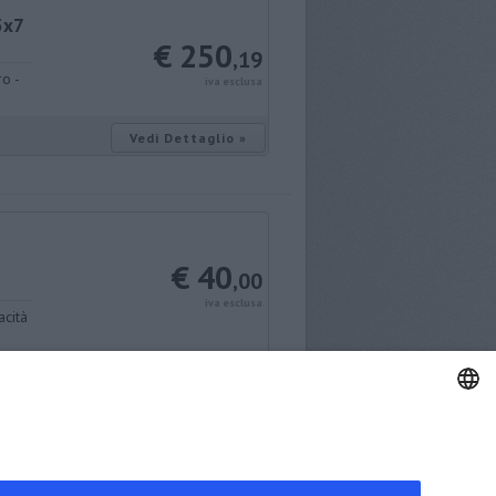
5x7
€ 250
,19
o -
iva esclusa
Vedi Dettaglio »
€ 40
,00
iva esclusa
acità
Vedi Dettaglio »
Pagina 1 di 2
1
2
ENGLISH
ITALIAN