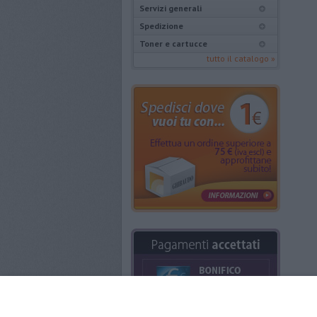
Servizi generali
Spedizione
Toner e cartucce
tutto il catalogo »