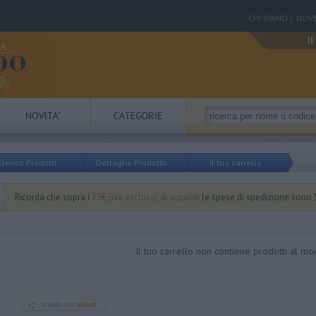
CHI SIAMO
|
DOVE
Il
Elenco Prodotti
Dettaglio Prodotto
Il tuo carrello
Ricorda che sopra i
75€ (iva esclusa) di acquisti
le spese di spedizione sono
Il tuo carrello non contiene prodotti al m