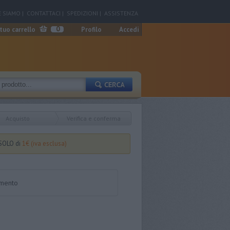
 SIAMO
|
CONTATTACI
|
SPEDIZIONI
|
ASSISTENZA
0
 tuo carrello
Profilo
Accedi
Acquisto
Verifica e conferma
 SOLO di
1€ (iva esclusa)
omento