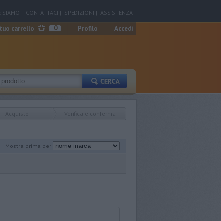
 SIAMO
|
CONTATTACI
|
SPEDIZIONI
|
ASSISTENZA
0
 tuo carrello
Profilo
Accedi
Acquisto
Verifica e conferma
Mostra prima per