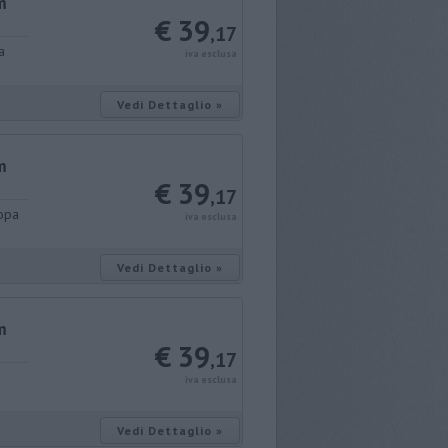
m
€ 39
,17
a
iva esclusa
Vedi Dettaglio »
m
€ 39
,17
ropa
iva esclusa
Vedi Dettaglio »
m
€ 39
,17
iva esclusa
Vedi Dettaglio »