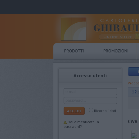
Accesso utenti
Prodot
12
Ricorda i dati
ACCEDI
CWR
Hai dimenticato la
password?