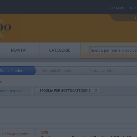
CHI SIAMO
|
DOVE
Il
Elenco Prodotti
Dettaglio Prodotto
Il tuo carrello
ti
prodotti trovati
CWR