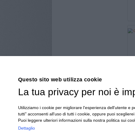
Questo sito web utilizza cookie
La tua privacy per noi è im
Utilizziamo i cookie per migliorare l'esperienza dell'utente e pe
BCR UFFICIO s.a.s.
- P.iva: 03443700046
tutti" acconsenti all'uso di tutti i cookie, oppure puoi scegliere
Via Savigliano n° 29
Puoi leggere ulteriori informazioni sulla nostra politica sui cook
12100 / Cuneo / IT
Dettaglio