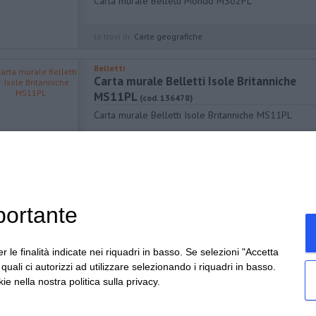
Carta murale Belletti Mondo MS02PL
lo trovi in:
Carte geografiche
Belletti
Carta murale Belletti Isole Britanniche
MS11PL
(cod. 136478)
Carta murale Belletti Isole Britanniche MS11PL
lo trovi in:
Carte geografiche
portante
r le finalità indicate nei riquadri in basso. Se selezioni "Accetta
tel
:
0171.693058
i quali ci autorizzi ad utilizzare selezionando i riquadri in basso.
fax
:
0171.693058
ie nella nostra politica sulla privacy.
mail
:
info@cartoleriaghibaudo.it
condizi